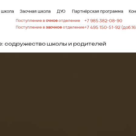
 школа
Заочная школа
ДУО
Партнёрская программа
Кон
Поступление в
очное
отделение
+7 985 382-08-90
Поступление в
заочное
отделение
+7 495 150-51-92 (доб.16
е: содружество школы и родителей