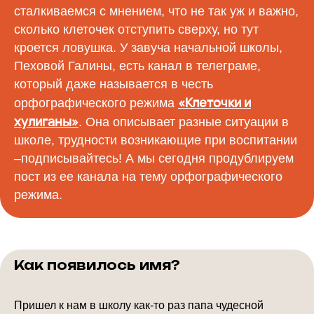
сталкиваемся с мнением, что не так уж и важно,
сколько клеточек отступить сверху, но тут
кроется ловушка. У завуча начальной школы,
Пеховой Галины, есть канал в телеграме,
который даже называется в честь
«Клеточки и
орфографического режима
хулиганы»
. Она описывает разные ситуации в
школе, трудности возникающие при воспитании
–подписывайтесь! А мы сегодня продублируем
пост из ее канала на тему орфографического
режима.
Как появилось имя?
Пришел к нам в школу как-то раз папа чудесной