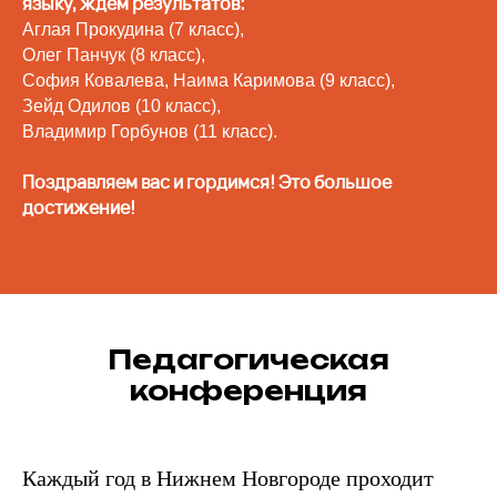
языку, ждем результатов:
Аглая Прокудина (7 класс),
Олег Панчук (8 класс),
София Ковалева, Наима Каримова (9 класс),
Зейд Одилов (10 класс),
Владимир Горбунов (11 класс).
Поздравляем вас и гордимся! Это большое
достижение!
Педагогическая
конференция
Каждый год в Нижнем Новгороде проходит