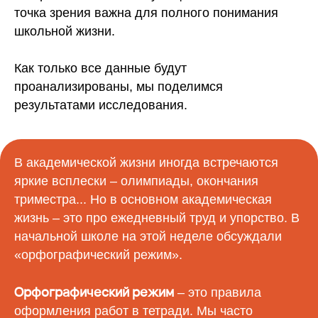
точка зрения важна для полного понимания
школьной жизни.
Как только все данные будут
проанализированы, мы поделимся
результатами исследования.
В академической жизни иногда встречаются
яркие всплески – олимпиады, окончания
триместра... Но в основном академическая
жизнь – это про ежедневный труд и упорство. В
начальной школе на этой неделе обсуждали
«орфографический режим».
Орфографический режим
– это правила
оформления работ в тетради. Мы часто