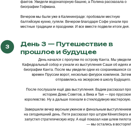
фактов. Увидели водонапорную башню, а Полина рассказала о
биографии Гофмана.
Вечером мы были уже в Калининграде: пробовали местную
балтийскую кухню, гуляли. Вечером благодаря Софе узнали про
местные традиции и праздники. И все вместе подвели итоги дня.
День 3 — Путешествие в
прошлое и будущее
День начался с прогулки по острову Канта. Мы увидели
Кафедральный собор и узнали из выступления Саши об идеях и
биографии Канта. После мы увидели одни из сохранившихся со
времен Пруссии ворот, несколько фигурок хомлинов. Затем
отправились на экскурсию в школу Будущего.
После послушали ещё два выступления. Вадим рассказал про
историю Дома Советов, а Вика и Тая — про прусское
королевство. Ну а дальше поехали в стеклодувную мастерскую.
Завершили вечер вкусным ужином и финальным выступлением
на сегодняшний день. Петя рассказал про штурм Кёнигсберга и
запустил стратегическую игру. А ещё показал нам шлем пилота
— мы остались в восторге!