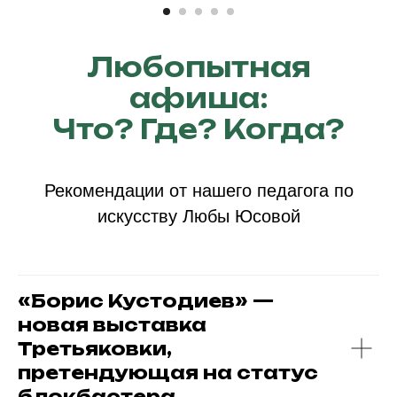
priem@olimp-plus.ru
По вопросам сотрудничества:
Адрес школы :
+7 915 021-99-28
121552, г. Москва
Любопытная
marketing@olimp-plus.ru
Рублёвское ш., 121
афиша:
Что? Где? Когда?
Рекомендации от нашего педагога по
искусству Любы Юсовой
«Борис Кустодиев» —
новая выставка
Третьяковки,
претендующая на статус
блокбастера.