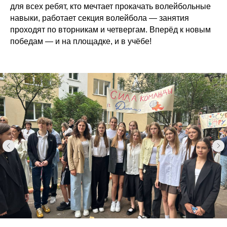
для всех ребят, кто мечтает прокачать волейбольные
навыки, работает секция волейбола — занятия
проходят по вторникам и четвергам. Вперёд к новым
победам — и на площадке, и в учёбе!
Секретариат очного отделения:
Секретариат заочного отделения:
+7 499 141-75-93
+7 495 150-51-92 (доб. 166)
info@olimp-plus.ru
zo.olimp@iblschool.ru
Приём в очное отделение:
Запись на приём в заочное отделение:
+7 985 382-08-90
ibls.записьонлайн.рф