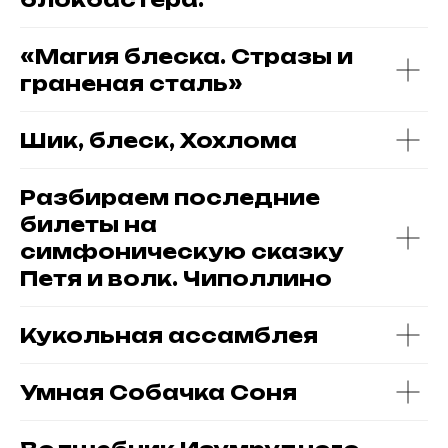
Главная страница
Очная школа
Команда
Заочная школа
«Магия блеска. Стразы и
Детский Университет
Блог
Олимпия
граненая сталь»
Партнёрская программа
Шик, блеск, Хохлома
© 2025 ЧУ СОШ «Олимп-Плюс»
Разбираем последние
Политика конфиденциальности
билеты на
симфоническую сказку
Документы
ИНН: 7731257903, КПП: 773101001
Петя и волк. Чиполлино
Подпишитесь на наш телеграм-канал,
чтобы первыми узнавать о новых
мероприятиях
Кукольная ассамблея
Умная Собачка Соня