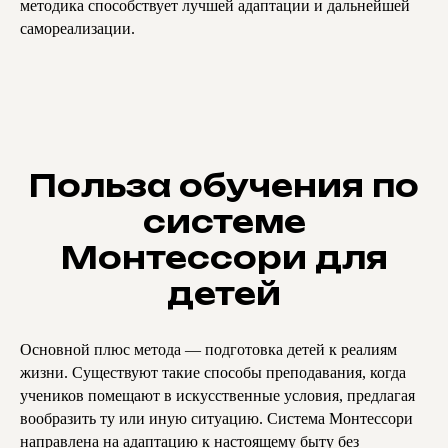
методика способствует лучшей адаптации и дальнейшей
Секретариат очного отделения:
Секретариат заочного отделения:
+7 499 141-75-93
+7 495 150-51-92 (доб. 166)
самореализации.
info@olimp-plus.ru
zo.olimp@iblschool.ru
Приём в очное отделение:
Запись на приём в заочное отделение:
+7 985 382-08-90
ibls.записьонлайн.рф
priem@olimp-plus.ru
По вопросам сотрудничества:
Адрес школы :
+7 915 021-99-28
121552, г. Москва
marketing@olimp-plus.ru
Рублёвское ш., 121
Польза обучения по
системе
Монтессори для
детей
Основной плюс метода — подготовка детей к реалиям
жизни. Существуют такие способы преподавания, когда
учеников помещают в искусственные условия, предлагая
вообразить ту или иную ситуацию. Система Монтессори
направлена на адаптацию к настоящему быту без