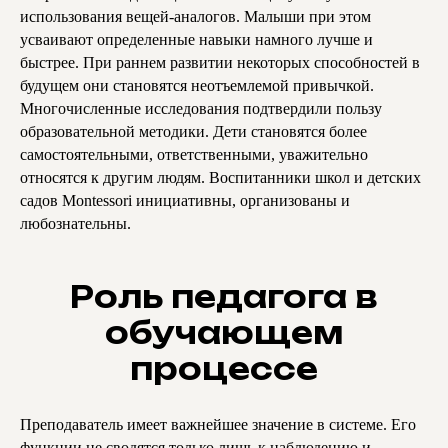
использования вещей-аналогов. Малыши при этом
усваивают определенные навыки намного лучше и
быстрее. При раннем развитии некоторых способностей в
будущем они становятся неотъемлемой привычкой.
Главная страница
Очная школа
Многочисленные исследования подтвердили пользу
Команда
Заочная школа
образовательной методики. Дети становятся более
Детский Университет
Блог
самостоятельными, ответственными, уважительно
Олимпия
относятся к другим людям. Воспитанники школ и детских
Партнёрская программа
садов Montessori инициативны, организованы и
любознательны.
© 2025 ЧУ СОШ «Олимп-Плюс»
Роль педагога в
Политика конфиденциальности
обучающем
Документы
ИНН: 7731257903, КПП: 773101001
процессе
Подпишитесь на наш телеграм-канал,
чтобы первыми узнавать о новых
мероприятиях
Преподаватель имеет важнейшее значение в системе. Его
функции не сводятся только лишь к наблюдению и